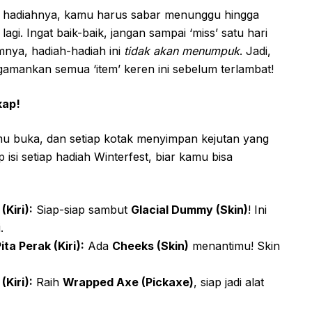
hadiahnya, kamu harus sabar menunggu hingga
agi. Ingat baik-baik, jangan sampai ‘miss’ satu hari
nya, hadiah-hadiah ini
tidak akan menumpuk
. Jadi,
gamankan semua ‘item’ keren ini sebelum terlambat!
kap!
mu buka, dan setiap kotak menyimpan kejutan yang
p isi setiap hadiah Winterfest, biar kamu bisa
(Kiri):
Siap-siap sambut
Glacial Dummy (Skin)
! Ini
.
ta Perak (Kiri):
Ada
Cheeks (Skin)
menantimu! Skin
Kiri):
Raih
Wrapped Axe (Pickaxe)
, siap jadi alat