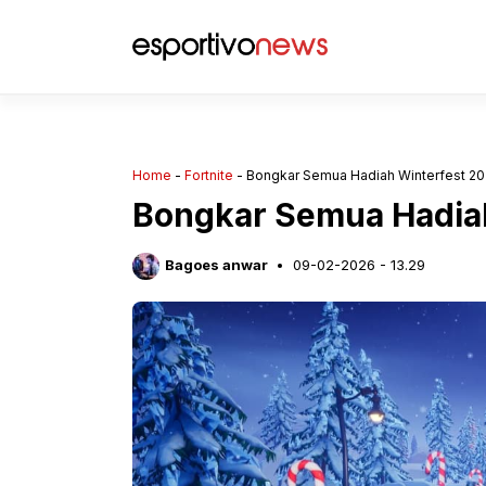
Langsung
ke
isi
Home
-
Fortnite
-
Bongkar Semua Hadiah Winterfest 20
Bongkar Semua Hadiah
Bagoes anwar
09-02-2026 - 13.29