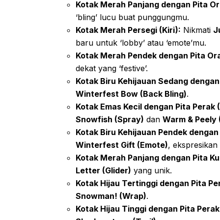
Kotak Merah Panjang dengan Pita Ora
‘bling’ lucu buat punggungmu.
Kotak Merah Persegi (Kiri):
Nikmati
J
baru untuk ‘lobby’ atau ‘emote’mu.
Kotak Merah Pendek dengan Pita Oran
dekat yang ‘festive’.
Kotak Biru Kehijauan Sedang dengan P
Winterfest Bow (Back Bling)
.
Kotak Emas Kecil dengan Pita Perak (K
Snowfish (Spray)
dan
Warm & Peely 
Kotak Biru Kehijauan Pendek dengan P
Winterfest Gift (Emote)
, ekspresikan
Kotak Merah Panjang dengan Pita Ku
Letter (Glider)
yang unik.
Kotak Hijau Tertinggi dengan Pita Pe
Snowman! (Wrap)
.
Kotak Hijau Tinggi dengan Pita Perak