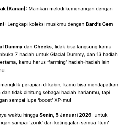
rak (Kanan):
Mainkan melodi kemenangan dengan
n):
Lengkapi koleksi musikmu dengan
Bard’s Gem
ial Dummy
dan
Cheeks
, tidak bisa langsung kamu
mbuka 7 hadiah untuk Glacial Dummy, dan 13 hadiah
ertama, kamu harus ‘farming’ hadiah-hadiah lain
mu.
u mengklik perapian di kabin, kamu bisa mendapatkan
 dan tidak dihitung sebagai hadiah harianmu, tapi
angan sampai lupa ‘boost’ XP-mu!
unya waktu hingga
Senin, 5 Januari 2026
, untuk
ngan sampai ‘zonk’ dan ketinggalan semua ‘item’