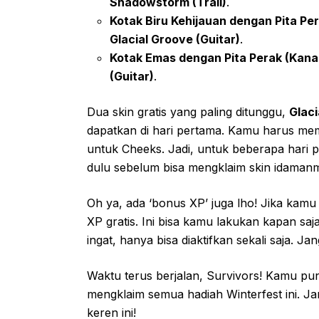
Shadowstorm (Trail)
.
Kotak Biru Kehijauan dengan Pita Pe
Glacial Groove (Guitar)
.
Kotak Emas dengan Pita Perak (Kana
(Guitar)
.
Dua skin gratis yang paling ditunggu,
Glac
dapatkan di hari pertama. Kamu harus me
untuk Cheeks. Jadi, untuk beberapa hari p
dulu sebelum bisa mengklaim skin idaman
Oh ya, ada ‘bonus XP’ juga lho! Jika kam
XP gratis. Ini bisa kamu lakukan kapan saja
ingat, hanya bisa diaktifkan sekali saja. J
Waktu terus berjalan, Survivors! Kamu p
mengklaim semua hadiah Winterfest ini. Ja
keren ini!