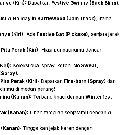
nye (Kiri):
Dapatkan
Festive Gwinny (Back Bling)
,
ust A Holiday in Battlewood (Jam Track)
, irama
ye (Kiri):
Ada
Festive Bat (Pickaxe)
, senjata jarak
ita Perak (Kiri):
Hiasi punggungmu dengan
iri):
Koleksi dua ‘spray’ keren:
No Sweat,
(Spray)
.
ita Perak (Kiri):
Dapatkan
Fire-born (Spray)
dan
 dirimu di medan perang!
ning (Kanan):
Terbang tinggi dengan
Winterfest
rak (Kanan):
Ubah tampilan senjatamu dengan
A
 (Kanan):
Tinggalkan jejak keren dengan