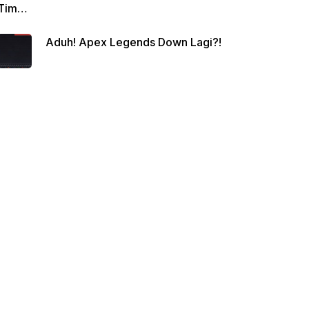
Tim
Siap
Aduh! Apex Legends Down Lagi?!
Berte
mpur!
Juara
Apex
Legen
ds
Beriku
tnya?