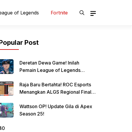
eague of Legends
Fortnite
Popular Post
Deretan Dewa Game! Inilah
Pemain League of Legends
Terbaik Sepanjang Masa, Siapa
Raja Baru Bertahta! ROC Esports
Jagoanmu?
Menangkan ALGS Regional Finals
Amerika!
Wattson OP! Update Gila di Apex
Season 25!
40