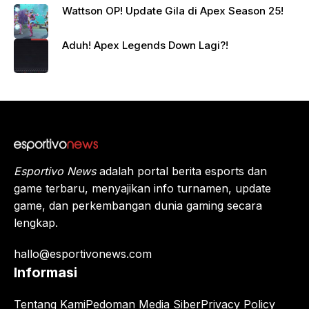
Berte
Wattson OP! Update Gila di Apex Season 25!
mpur!
Juara
Aduh! Apex Legends Down Lagi?!
Apex
Legen
ds
Beriku
tnya?
Esportivo News
adalah portal berita esports dan
game terbaru, menyajikan info turnamen, update
game, dan perkembangan dunia gaming secara
lengkap.
hallo@esportivonews.com
Informasi
Tentang Kami
Pedoman Media Siber
Privacy Policy