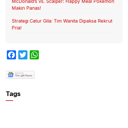
McDonald’s vs. Scalper: Happy Meal Pokemon
Makin Panas!
Strategi Catur Gila: Tim Wanita Dipaksa Rekrut
Pria!
F
T
W
a
w
h
c
itt
at
e
er
s
b
A
Tags
o
p
o
p
k