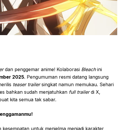
er
dan penggemar anime! Kolaborasi
Bleach
ini
ember 2025
. Pengumuman resmi datang langsung
erilis
teaser trailer
singkat namun memukau. Sehari
mes bahkan sudah menjatuhkan
full trailer
di X,
uat kita semua tak sabar.
i Genggamanmu!
alah kesempatan untuk menjelma menjadi karakter