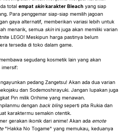
ada total
empat
skin
karakter Bleach
yang siap
ang. Para penggemar siap-siap memilih jagoan
gan gaya alternatif, memberikan variasi lebih untuk
alah menarik, semua
skin
ini juga akan memiliki varian
tnite LEGO! Meskipun harga pastinya belum
ra tersedia di toko dalam game.
ga membawa segudang kosmetik lain yang akan
mersif:
ngayunkan pedang Zangetsu! Akan ada dua varian
ekojaku dan Sodemoshirayuki. Jangan lupakan juga
gkat Pin milik Orihime yang menawan.
mpilanmu dengan
back bling
seperti pita Rukia dan
buat karaktermu semakin otentik.
mer gerakan ikonik dari anime! Akan ada
emote
te
"Hakka No Togame" yang memukau, keduanya