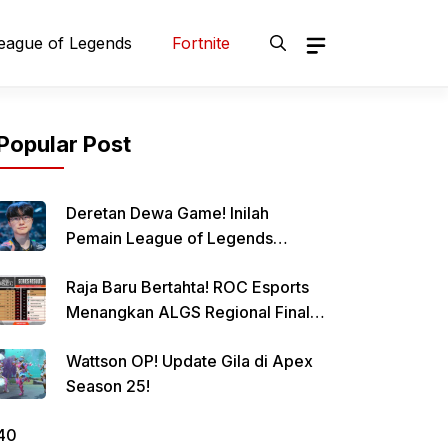
eague of Legends
Fortnite
Popular Post
Deretan Dewa Game! Inilah
Pemain League of Legends
Terbaik Sepanjang Masa, Siapa
Raja Baru Bertahta! ROC Esports
Jagoanmu?
Menangkan ALGS Regional Finals
Amerika!
Wattson OP! Update Gila di Apex
Season 25!
40