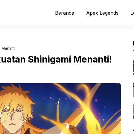
Beranda
Apex Legends
L
i Menanti!
ekuatan Shinigami Menanti!