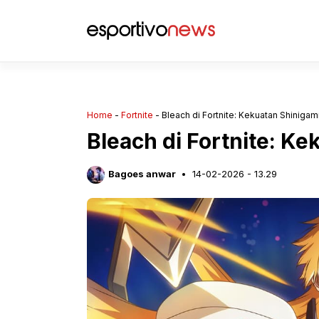
Langsung
ke
isi
Home
-
Fortnite
-
Bleach di Fortnite: Kekuatan Shinigam
Bleach di Fortnite: K
Bagoes anwar
14-02-2026 - 13.29