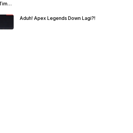
Tim
Siap
Aduh! Apex Legends Down Lagi?!
Berte
mpur!
Juara
Apex
Legen
ds
Beriku
tnya?