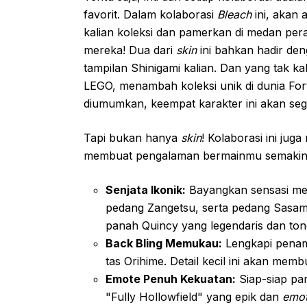
favorit. Dalam kolaborasi
Bleach
ini, akan 
kalian koleksi dan pamerkan di medan per
mereka! Dua dari
skin
ini bahkan hadir den
tampilan Shinigami kalian. Dan yang tak k
LEGO, menambah koleksi unik di dunia For
diumumkan, keempat karakter ini akan sege
Tapi bukan hanya
skin
! Kolaborasi ini ju
membuat pengalaman bermainmu semakin i
Senjata Ikonik:
Bayangkan sensasi me
pedang Zangetsu, serta pedang Sasam
panah Quincy yang legendaris dan ton
Back Bling Memukau:
Lengkapi pena
tas Orihime. Detail kecil ini akan mem
Emote Penuh Kekuatan:
Siap-siap pa
"Fully Hollowfield" yang epik dan
emo