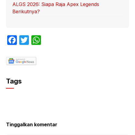
ALGS 2026: Siapa Raja Apex Legends
Berikutnya?
F
T
W
a
w
h
c
itt
at
e
er
s
b
A
Tags
o
p
o
p
k
Tinggalkan komentar