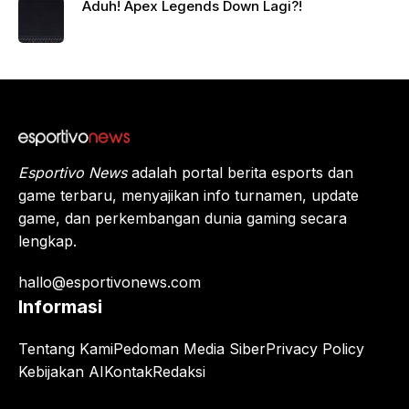
Berte
Aduh! Apex Legends Down Lagi?!
mpur!
Juara
Apex
Legen
ds
Beriku
tnya?
Esportivo News
adalah portal berita esports dan
game terbaru, menyajikan info turnamen, update
game, dan perkembangan dunia gaming secara
lengkap.
hallo@esportivonews.com
Informasi
Tentang Kami
Pedoman Media Siber
Privacy Policy
Kebijakan AI
Kontak
Redaksi