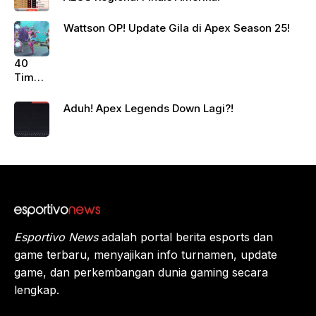
Wattson OP! Update Gila di Apex Season 25!
40
Tim
Siap
Berte
Aduh! Apex Legends Down Lagi?!
mpur!
Juara
Apex
Legen
ds
Beriku
tnya?
Esportivo News
adalah portal berita esports dan
game terbaru, menyajikan info turnamen, update
game, dan perkembangan dunia gaming secara
lengkap.