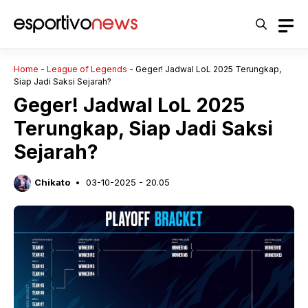
Langsung
ke
isi
Home
-
League of Legends
-
Geger! Jadwal LoL 2025 Terungkap,
Siap Jadi Saksi Sejarah?
Geger! Jadwal LoL 2025
Terungkap, Siap Jadi Saksi
Sejarah?
Chikato
03-10-2025 - 20.05