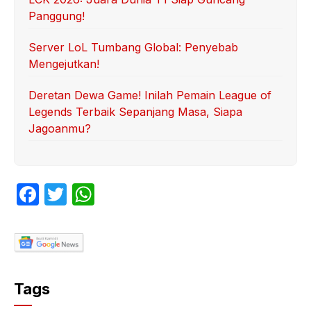
Panggung!
Server LoL Tumbang Global: Penyebab
Mengejutkan!
Deretan Dewa Game! Inilah Pemain League of
Legends Terbaik Sepanjang Masa, Siapa
Jagoanmu?
F
T
W
a
w
h
c
itt
at
e
er
s
b
A
Tags
o
p