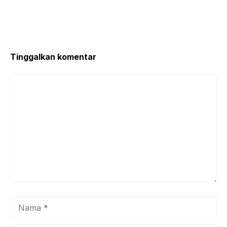
o
p
k
Tinggalkan komentar
Komentar
Nama