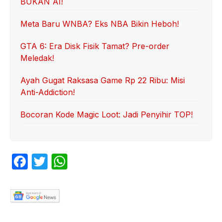
BUKAN AI!
Meta Baru WNBA? Eks NBA Bikin Heboh!
GTA 6: Era Disk Fisik Tamat? Pre-order
Meledak!
Ayah Gugat Raksasa Game Rp 22 Ribu: Misi
Anti-Addiction!
Bocoran Kode Magic Loot: Jadi Penyihir TOP!
F
T
W
a
w
h
c
itt
at
e
er
s