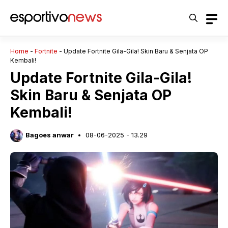
Langsung
ke
isi
Home
-
Fortnite
-
Update Fortnite Gila-Gila! Skin Baru & Senjata OP
Kembali!
Update Fortnite Gila-Gila!
Skin Baru & Senjata OP
Kembali!
Bagoes anwar
08-06-2025 - 13.29