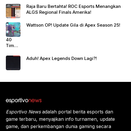
Raja Baru Bertahta! ROC Esports Menangkan
ALGS Regional Finals Amerika!
Wattson OP! Update Gila di Apex Season 25!
40
Tim
Siap
Berte
Aduh! Apex Legends Down Lagi?!
mpur!
Juara
Apex
Legen
ds
Beriku
tnya?
Esportivo News
adalah portal berita esports dan
game terbaru, menyajikan info turnamen, update
game, dan perkembangan dunia gaming secara