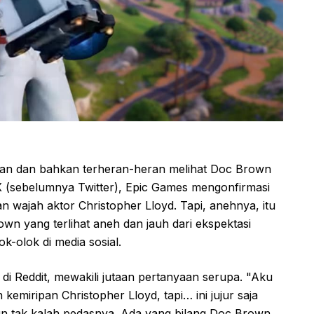
gan dan bahkan terheran-heran melihat Doc Brown
 X (sebelumnya Twitter), Epic Games mengonfirmasi
n wajah aktor Christopher Lloyd. Tapi, anehnya, itu
wn yang terlihat aneh dan jauh dari ekspektasi
ok-olok di media sosial.
i Reddit, mewakili jutaan pertanyaan serupa. "Aku
kemiripan Christopher Lloyd, tapi… ini jujur saja
pun tak kalah pedasnya. Ada yang bilang Doc Brown