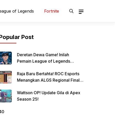
eague of Legends
Fortnite
Popular Post
Deretan Dewa Game! Inilah
Pemain League of Legends
Terbaik Sepanjang Masa, Siapa
Raja Baru Bertahta! ROC Esports
Jagoanmu?
Menangkan ALGS Regional Finals
Amerika!
Wattson OP! Update Gila di Apex
Season 25!
40