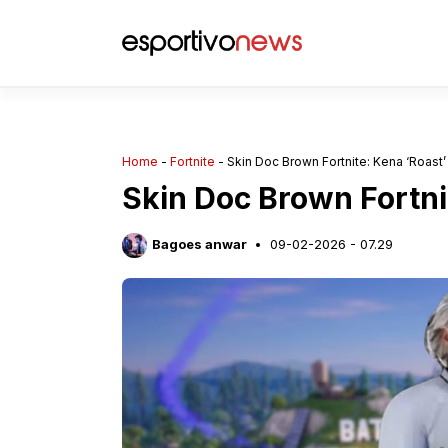
Langsung
ke
isi
Home
-
Fortnite
-
Skin Doc Brown Fortnite: Kena ‘Roast
Skin Doc Brown Fortni
Bagoes anwar
09-02-2026 - 07.29