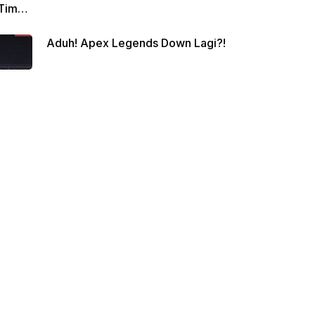
Tim
Siap
Aduh! Apex Legends Down Lagi?!
Berte
mpur!
Juara
Apex
Legen
ds
Beriku
tnya?