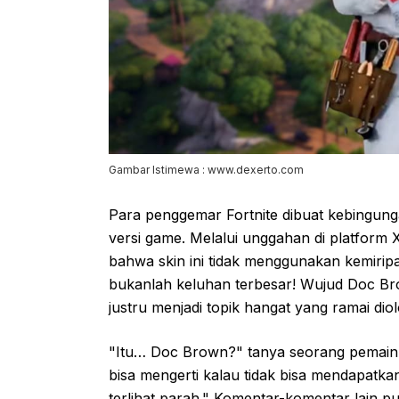
Gambar Istimewa : www.dexerto.com
Para penggemar Fortnite dibuat kebingun
versi game. Melalui unggahan di platform
bahwa skin ini tidak menggunakan kemiripa
bukanlah keluhan terbesar! Wujud Doc Bro
justru menjadi topik hangat yang ramai diol
"Itu… Doc Brown?" tanya seorang pemain d
bisa mengerti kalau tidak bisa mendapatkan 
terlihat parah." Komentar-komentar lain 