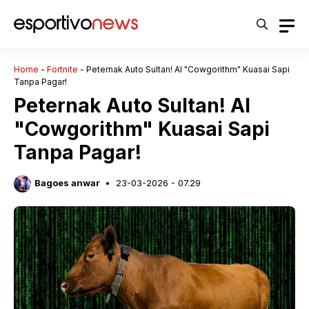
Langsung
ke
isi
Home
-
Fortnite
-
Peternak Auto Sultan! AI "Cowgorithm" Kuasai Sapi
Tanpa Pagar!
Peternak Auto Sultan! AI
"Cowgorithm" Kuasai Sapi
Tanpa Pagar!
Bagoes anwar
23-03-2026 - 07.29