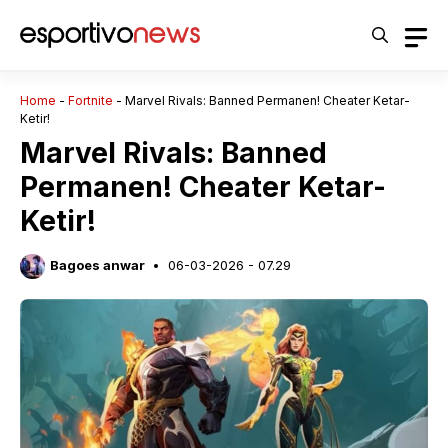
Langsung
ke
isi
Home
-
Fortnite
-
Marvel Rivals: Banned Permanen! Cheater Ketar-
Ketir!
Marvel Rivals: Banned
Permanen! Cheater Ketar-
Ketir!
Bagoes anwar
06-03-2026 - 07.29