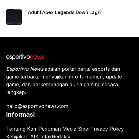
Siap
Berte
Aduh! Apex Legends Down Lagi?!
mpur!
Juara
Apex
Legen
ds
Beriku
tnya?
Esportivo News
adalah portal berita esports dan
game terbaru, menyajikan info turnamen, update
game, dan perkembangan dunia gaming secara
lengkap.
hallo@esportivonews.com
Informasi
Tentang Kami
Pedoman Media Siber
Privacy Policy
Kebijakan AI
Kontak
Redaksi