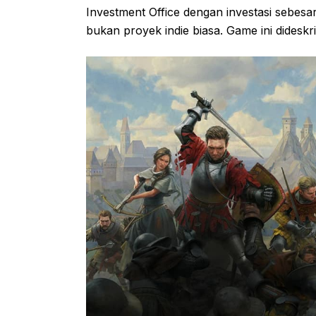
Investment Office dengan investasi sebes
bukan proyek indie biasa. Game ini dideskr