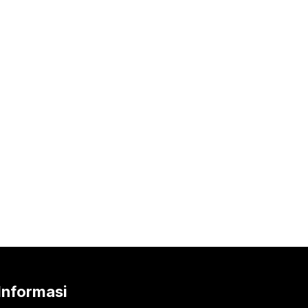
Informasi