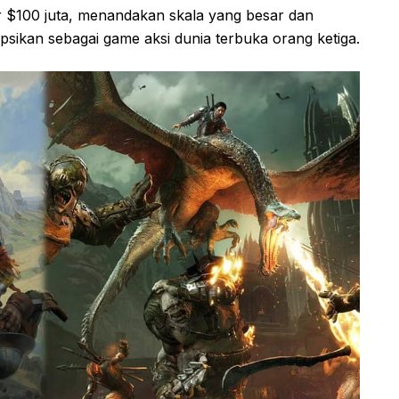
ar $100 juta, menandakan skala yang besar dan
ipsikan sebagai game aksi dunia terbuka orang ketiga.