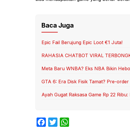
Baca Juga
Epic Fail Berujung Epic Loot €1 Juta!
RAHASIA CHATBOT VIRAL TERBONGK
Meta Baru WNBA? Eks NBA Bikin Hebo
GTA 6: Era Disk Fisik Tamat? Pre-order
Ayah Gugat Raksasa Game Rp 22 Ribu: Mi
F
T
W