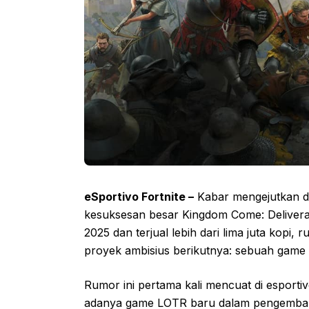
eSportivo Fortnite –
Kabar mengejutkan da
kesuksesan besar Kingdom Come: Delivera
2025 dan terjual lebih dari lima juta kop
proyek ambisius berikutnya: sebuah game 
Rumor ini pertama kali mencuat di espor
adanya game LOTR baru dalam pengembang