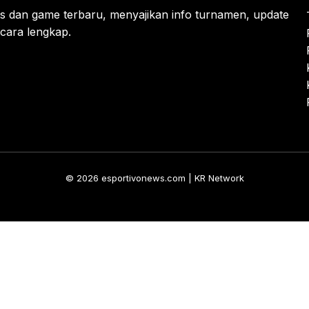
ts dan game terbaru, menyajikan info turnamen, update
cara lengkap.
© 2026 esportivonews.com | KR Network