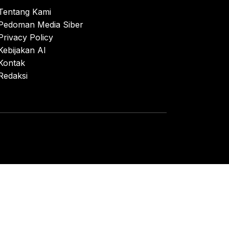
Tentang Kami
Pedoman Media Siber
Privacy Policy
Kebijakan AI
Kontak
Redaksi