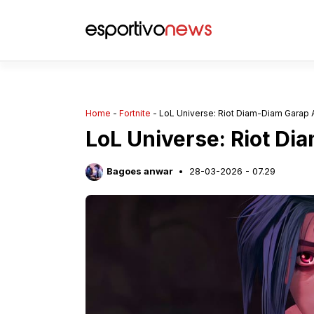
Langsung
ke
isi
Home
-
Fortnite
-
LoL Universe: Riot Diam-Diam Garap 
LoL Universe: Riot D
Bagoes anwar
28-03-2026 - 07.29