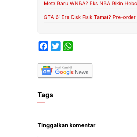
Meta Baru WNBA? Eks NBA Bikin Hebo
GTA 6: Era Disk Fisik Tamat? Pre-order
F
T
W
a
w
h
c
itt
at
e
er
s
b
A
o
p
Tags
o
p
k
Tinggalkan komentar