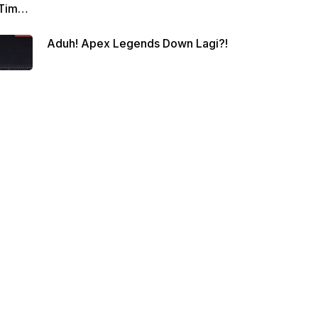
Tim
Siap
Aduh! Apex Legends Down Lagi?!
Berte
mpur!
Juara
Apex
Legen
ds
Beriku
tnya?