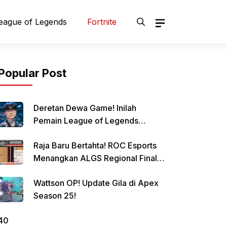
eague of Legends
Fortnite
Popular Post
Deretan Dewa Game! Inilah
Pemain League of Legends
Terbaik Sepanjang Masa, Siapa
Raja Baru Bertahta! ROC Esports
Jagoanmu?
Menangkan ALGS Regional Finals
Amerika!
Wattson OP! Update Gila di Apex
Season 25!
40