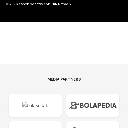
© 2026 esportivonews.com | KR Network
MEDIA PARTNERS