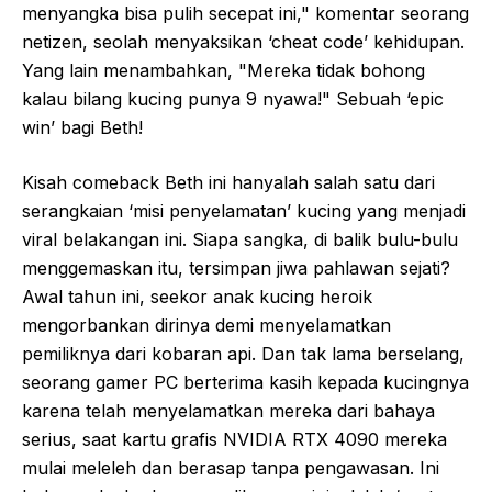
menyangka bisa pulih secepat ini," komentar seorang
netizen, seolah menyaksikan ‘cheat code’ kehidupan.
Yang lain menambahkan, "Mereka tidak bohong
kalau bilang kucing punya 9 nyawa!" Sebuah ‘epic
win’ bagi Beth!
Kisah comeback Beth ini hanyalah salah satu dari
serangkaian ‘misi penyelamatan’ kucing yang menjadi
viral belakangan ini. Siapa sangka, di balik bulu-bulu
menggemaskan itu, tersimpan jiwa pahlawan sejati?
Awal tahun ini, seekor anak kucing heroik
mengorbankan dirinya demi menyelamatkan
pemiliknya dari kobaran api. Dan tak lama berselang,
seorang gamer PC berterima kasih kepada kucingnya
karena telah menyelamatkan mereka dari bahaya
serius, saat kartu grafis NVIDIA RTX 4090 mereka
mulai meleleh dan berasap tanpa pengawasan. Ini