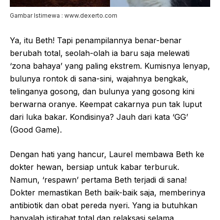
Gambar Istimewa : www.dexerto.com
Ya, itu Beth! Tapi penampilannya benar-benar
berubah total, seolah-olah ia baru saja melewati
‘zona bahaya’ yang paling ekstrem. Kumisnya lenyap,
bulunya rontok di sana-sini, wajahnya bengkak,
telinganya gosong, dan bulunya yang gosong kini
berwarna oranye. Keempat cakarnya pun tak luput
dari luka bakar. Kondisinya? Jauh dari kata ‘GG’
(Good Game).
Dengan hati yang hancur, Laurel membawa Beth ke
dokter hewan, bersiap untuk kabar terburuk.
Namun, ‘respawn’ pertama Beth terjadi di sana!
Dokter memastikan Beth baik-baik saja, memberinya
antibiotik dan obat pereda nyeri. Yang ia butuhkan
hanyalah istirahat total dan relaksasi selama