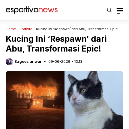
Langsung
ke
isi
Home
-
Fortnite
-
Kucing Ini ‘Respawn’ dari Abu, Transformasi Epic!
Kucing Ini ‘Respawn’ dari
Abu, Transformasi Epic!
Bagoes anwar
09-06-2026 - 13.13