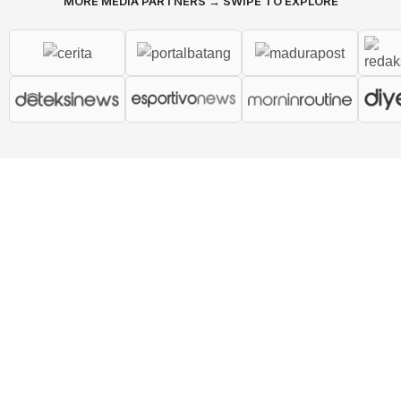
MORE MEDIA PARTNERS → SWIPE TO EXPLORE