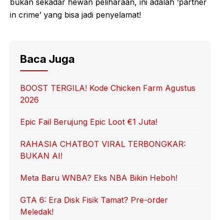
bukan sekadar hewan peliharaan, ini adalah ‘partner
in crime’ yang bisa jadi penyelamat!
Baca Juga
BOOST TERGILA! Kode Chicken Farm Agustus
2026
Epic Fail Berujung Epic Loot €1 Juta!
RAHASIA CHATBOT VIRAL TERBONGKAR:
BUKAN AI!
Meta Baru WNBA? Eks NBA Bikin Heboh!
GTA 6: Era Disk Fisik Tamat? Pre-order
Meledak!