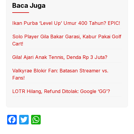
Baca Juga
Ikan Purba ‘Level Up’ Umur 400 Tahun? EPIC!
Solo Player Gila Bakar Garasi, Kabur Pakai Golf
Cart!
Gila! Ajari Anak Tennis, Denda Rp 3 Juta?
Valkyrae Blokir Fan: Batasan Streamer vs.
Fans!
LOTR Hilang, Refund Ditolak: Google ‘GG’?
F
T
W
a
w
h