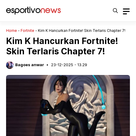
Langsung
ke
isi
Home
-
Fortnite
-
Kim K Hancurkan Fortnite! Skin Terlaris Chapter 7!
Kim K Hancurkan Fortnite!
Skin Terlaris Chapter 7!
Bagoes anwar
23-12-2025 - 13.29