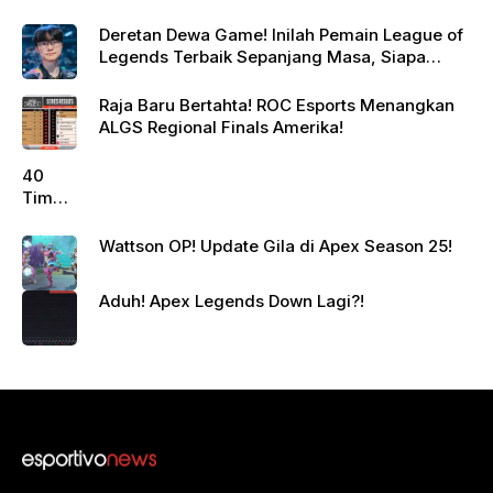
Deretan Dewa Game! Inilah Pemain League of
Legends Terbaik Sepanjang Masa, Siapa
Jagoanmu?
Raja Baru Bertahta! ROC Esports Menangkan
ALGS Regional Finals Amerika!
40
Tim
Siap
Berte
Wattson OP! Update Gila di Apex Season 25!
mpur!
Juara
Aduh! Apex Legends Down Lagi?!
Apex
Legen
ds
Beriku
tnya?