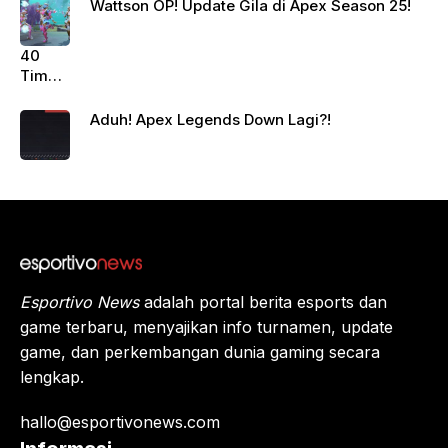
Wattson OP! Update Gila di Apex Season 25!
40
Tim
Siap
Berte
Aduh! Apex Legends Down Lagi?!
mpur!
Juara
Apex
Legen
ds
Beriku
tnya?
Esportivo News
adalah portal berita esports dan
game terbaru, menyajikan info turnamen, update
game, dan perkembangan dunia gaming secara
lengkap.
hallo@esportivonews.com