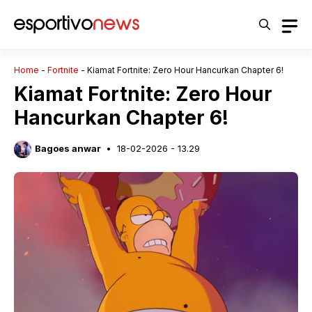
Langsung
ke
isi
Home
-
Fortnite
-
Kiamat Fortnite: Zero Hour Hancurkan Chapter 6!
Kiamat Fortnite: Zero Hour
Hancurkan Chapter 6!
Bagoes anwar
18-02-2026 - 13.29