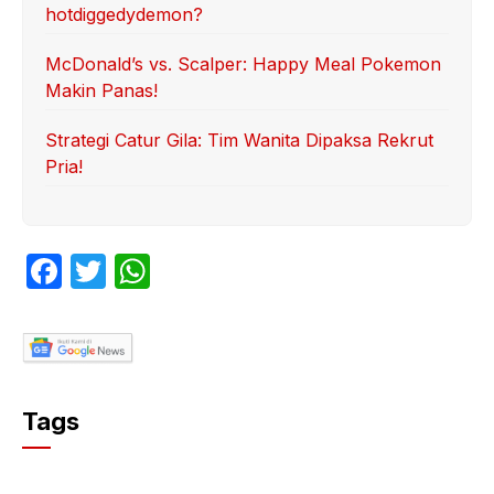
hotdiggedydemon?
McDonald’s vs. Scalper: Happy Meal Pokemon
Makin Panas!
Strategi Catur Gila: Tim Wanita Dipaksa Rekrut
Pria!
F
T
W
a
w
h
c
itt
at
e
er
s
b
A
Tags
o
p
o
p