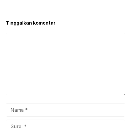
k
Tinggalkan komentar
Komentar
Nama
Surel