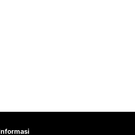
Informasi