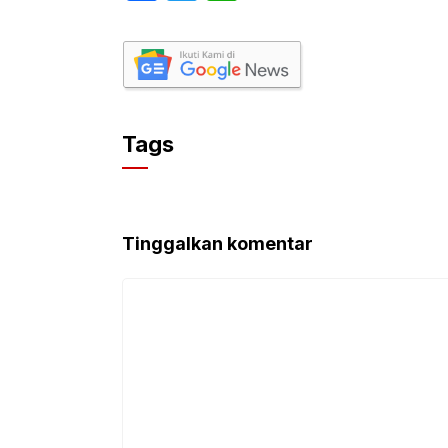
a
w
h
c
itt
at
e
er
s
b
A
o
p
Tags
o
p
k
Tinggalkan komentar
Komentar