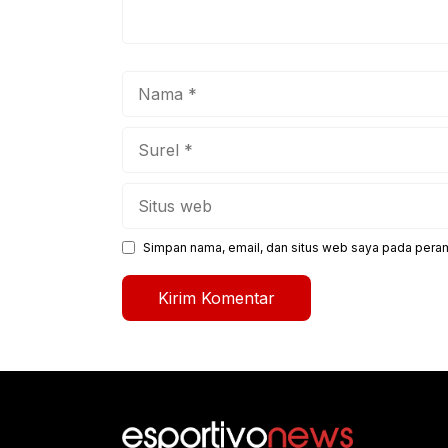
Nama
Surel
Situs
web
Simpan nama, email, dan situs web saya pada peram