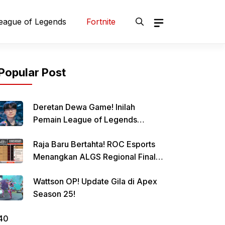
eague of Legends
Fortnite
Popular Post
Deretan Dewa Game! Inilah
Pemain League of Legends
Terbaik Sepanjang Masa, Siapa
Raja Baru Bertahta! ROC Esports
Jagoanmu?
Menangkan ALGS Regional Finals
Amerika!
Wattson OP! Update Gila di Apex
Season 25!
40