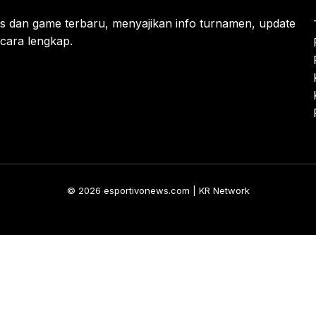
ts dan game terbaru, menyajikan info turnamen, update
cara lengkap.
© 2026 esportivonews.com | KR Network