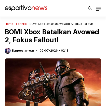
Langsung
ke
isi
Home
-
Fortnite
-
BOM! Xbox Batalkan Avowed 2, Fokus Fallout!
BOM! Xbox Batalkan Avowed
2, Fokus Fallout!
Bagoes anwar
09-07-2026 - 02.13