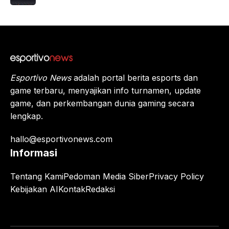
Juara
Apex
Legen
ds
Beriku
tnya?
Esportivo News
adalah portal berita esports dan
game terbaru, menyajikan info turnamen, update
game, dan perkembangan dunia gaming secara
lengkap.
hallo@esportivonews.com
Informasi
Tentang Kami
Pedoman Media Siber
Privacy Policy
Kebijakan AI
Kontak
Redaksi