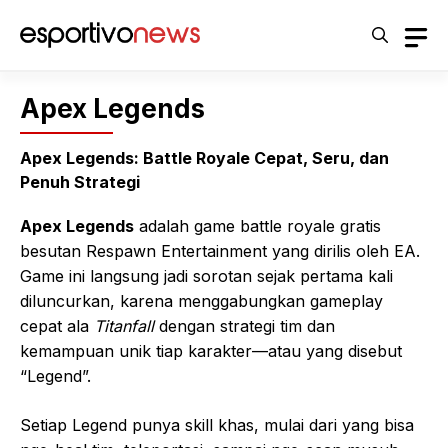
Langsung
ke
isi
Apex Legends
Apex Legends: Battle Royale Cepat, Seru, dan
Penuh Strategi
Apex Legends
adalah game battle royale gratis
besutan Respawn Entertainment yang dirilis oleh EA.
Game ini langsung jadi sorotan sejak pertama kali
diluncurkan, karena menggabungkan gameplay
cepat ala
Titanfall
dengan strategi tim dan
kemampuan unik tiap karakter—atau yang disebut
“Legend”.
Setiap Legend punya skill khas, mulai dari yang bisa