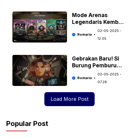
Mode Arenas
Legendaris Kembali!
1v1 Siap
02-05-2025 -
Romario
Mengguncang Apex
12.05
Legends!
Gebrakan Baru! Si
Burung Pemburu
Apex!
02-05-2025 -
Romario
07.28
Load More Post
Popular Post