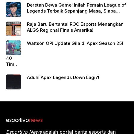
Deretan Dewa Game! Inilah Pemain League of
Legends Terbaik Sepanjang Masa, Siapa
Jagoanmu?
Raja Baru Bertahta! ROC Esports Menangkan
ALGS Regional Finals Amerika!
Wattson OP! Update Gila di Apex Season 25!
40
Tim
Siap
Berte
Aduh! Apex Legends Down Lagi?!
mpur!
Juara
Apex
Legen
ds
Beriku
tnya?
Esportivo News
adalah portal berita esports dan