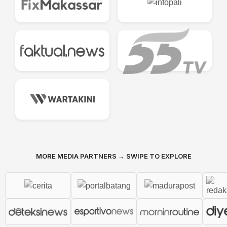
MORE MEDIA PARTNERS → SWIPE TO EXPLORE