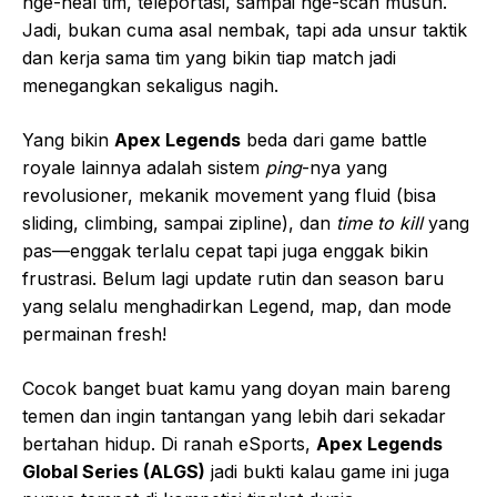
nge-heal tim, teleportasi, sampai nge-scan musuh.
Jadi, bukan cuma asal nembak, tapi ada unsur taktik
dan kerja sama tim yang bikin tiap match jadi
menegangkan sekaligus nagih.
Yang bikin
Apex Legends
beda dari game battle
royale lainnya adalah sistem
ping
-nya yang
revolusioner, mekanik movement yang fluid (bisa
sliding, climbing, sampai zipline), dan
time to kill
yang
pas—enggak terlalu cepat tapi juga enggak bikin
frustrasi. Belum lagi update rutin dan season baru
yang selalu menghadirkan Legend, map, dan mode
permainan fresh!
Cocok banget buat kamu yang doyan main bareng
temen dan ingin tantangan yang lebih dari sekadar
bertahan hidup. Di ranah eSports,
Apex Legends
Global Series (ALGS)
jadi bukti kalau game ini juga